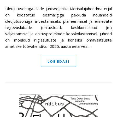
Üleujutusohuga alade juhisedJanika MerisaluJuhendmaterjal
on koostatud eesmärgiga pakkuda nõuandeid
üleujutusohuga arvestamiseks planeerimisel ja erinevate
tegevuslubade (ehitusload, keskkonnaload jm)
väljastamisel ja ehitusprojektide kooskõlastamisel. Juhend
on mõeldud riigiasutuste ja kohaliku omavalitsuste
ametnike töövahendiks. 2025. aasta eelarves…
LOE EDASI