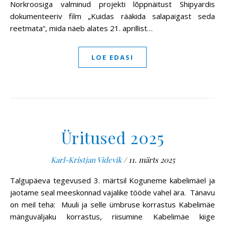
Norkroosiga valminud projekti lõppnäitust Shipyardis
dokumenteeriv film „Kuidas rääkida salapaigast seda
reetmata“, mida näeb alates 21. aprillist…
LOE EDASI
Üritused 2025
Karl-Kristjan Videvik
/
11. märts 2025
Talgupäeva tegevused 3. märtsil Koguneme kabelimäel ja
jaotame seal meeskonnad vajalike tööde vahel ära. Tänavu
on meil teha: Muuli ja selle ümbruse korrastus Kabelimäe
mänguväljaku korrastus, riisumine Kabelimäe kiige