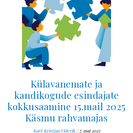
Külavanemate ja
kandikogude esindajate
kokkusaamine 15.mail 2025
Käsmu rahvamajas
Karl-Kristjan Videvik
/
7. mai 2025