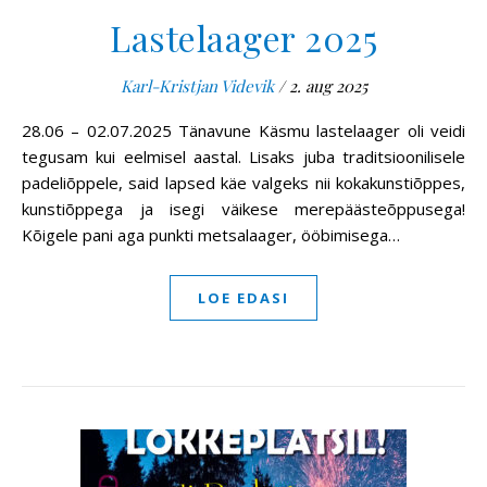
Lastelaager 2025
Karl-Kristjan Videvik
/
2. aug 2025
28.06 – 02.07.2025 Tänavune Käsmu lastelaager oli veidi
tegusam kui eelmisel aastal. Lisaks juba traditsioonilisele
padeliõppele, said lapsed käe valgeks nii kokakunstiõppes,
kunstiõppega ja isegi väikese merepäästeõppusega!
Kõigele pani aga punkti metsalaager, ööbimisega…
LOE EDASI