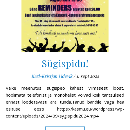
Sügispidu!
Karl-Kristjan Videvik
/
1. sept 2024
Väike meenutus sügispeo kahest viimasest loost,
hoolimata telefonist ja monohelist võivad kõik tantsulised
ennast loodetavasti ära tunda.Tänud bändile väga hea
esituse eest! https://kasmu.eu/wordpress/wp-
content/uploads/2024/09/sygispidu2024.mp4