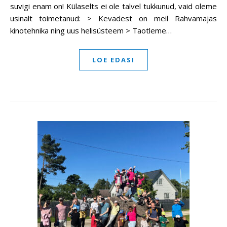
suvigi enam on! Külaselts ei ole talvel tukkunud, vaid oleme
usinalt toimetanud: > Kevadest on meil Rahvamajas
kinotehnika ning uus helisüsteem > Taotleme…
LOE EDASI