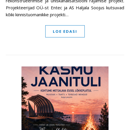
rekonstrueerimise ja ühiskanalisatsiooni rajamise projekt.
Projekteerijad OÜ-st Entec ja AS Haljala Soojus kutsuvad
kõiki kinnistuomanikke projekti…
LOE EDASI